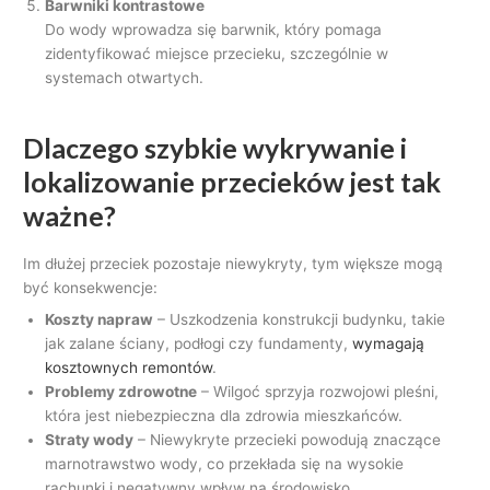
Barwniki kontrastowe
Do wody wprowadza się barwnik, który pomaga
zidentyfikować miejsce przecieku, szczególnie w
systemach otwartych.
Dlaczego szybkie wykrywanie i
lokalizowanie przecieków jest tak
ważne?
Im dłużej przeciek pozostaje niewykryty, tym większe mogą
być konsekwencje:
Koszty napraw
– Uszkodzenia konstrukcji budynku, takie
jak zalane ściany, podłogi czy fundamenty,
wymagają
kosztownych remontów
.
Problemy zdrowotne
– Wilgoć sprzyja rozwojowi pleśni,
która jest niebezpieczna dla zdrowia mieszkańców.
Straty wody
– Niewykryte przecieki powodują znaczące
marnotrawstwo wody, co przekłada się na wysokie
rachunki i negatywny wpływ na środowisko.