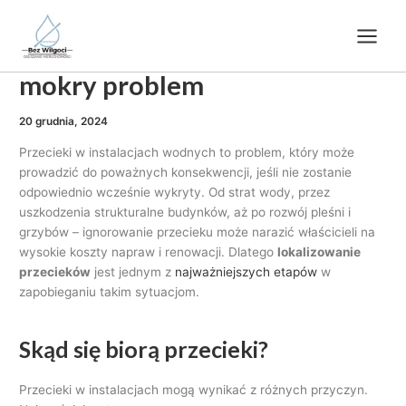
Skip
Main
to
Lokalizowanie przecieków –
Menu
content
mokry problem
20 grudnia, 2024
Przecieki w instalacjach wodnych to problem, który może
prowadzić do poważnych konsekwencji, jeśli nie zostanie
odpowiednio wcześnie wykryty. Od strat wody, przez
uszkodzenia strukturalne budynków, aż po rozwój pleśni i
grzybów – ignorowanie przecieku może narazić właścicieli na
wysokie koszty napraw i renowacji. Dlatego
lokalizowanie
przecieków
jest jednym z
najważniejszych etapów
w
zapobieganiu takim sytuacjom.
Skąd się biorą przecieki?
Przecieki w instalacjach mogą wynikać z różnych przyczyn.